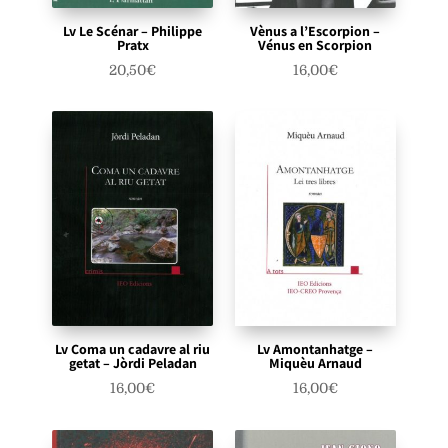
Lv Le Scénar – Philippe
Vènus a l’Escorpion –
Pratx
Vénus en Scorpion
20,50
€
16,00
€
Lv Coma un cadavre al riu
Lv Amontanhatge –
getat – Jòrdi Peladan
Miquèu Arnaud
16,00
€
16,00
€