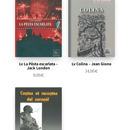
Lv La Pèsta escarlata –
Lv Colina – Jean Giono
Jack London
14,95
€
9,95
€