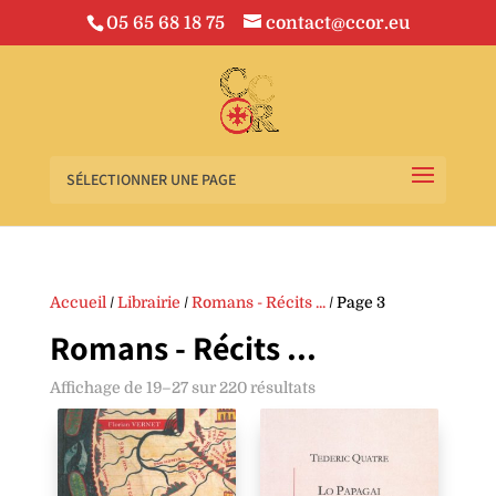
05 65 68 18 75
contact@ccor.eu
SÉLECTIONNER UNE PAGE
Accueil
/
Librairie
/
Romans - Récits ...
/ Page 3
Romans - Récits ...
Affichage de 19–27 sur 220 résultats