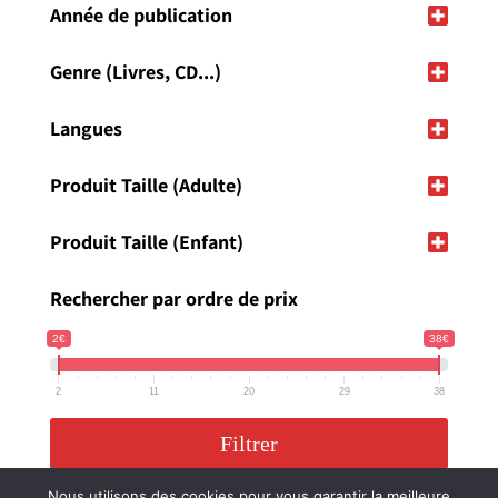
Année de publication
Genre (Livres, CD...)
Langues
Produit Taille (Adulte)
Produit Taille (Enfant)
Rechercher par ordre de prix
2€
38€
2
11
20
29
38
Filtrer
Nous utilisons des cookies pour vous garantir la meilleure