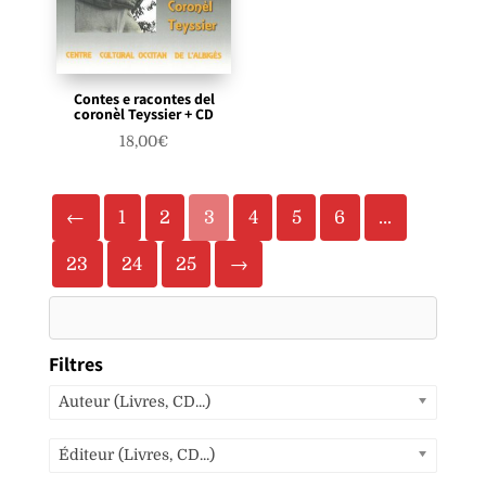
Contes e racontes del
coronèl Teyssier + CD
18,00
€
←
1
2
3
4
5
6
…
23
24
25
→
Filtres
Auteur (Livres, CD...)
Éditeur (Livres, CD...)