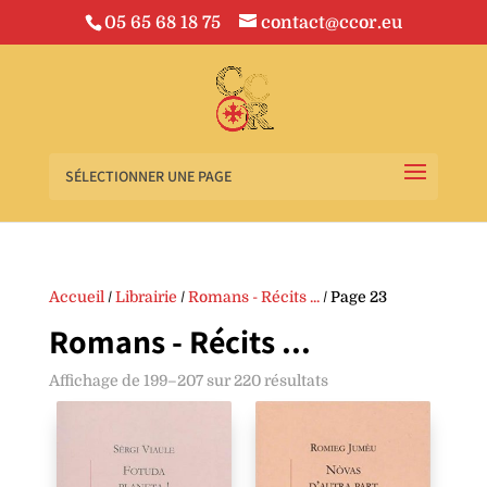
05 65 68 18 75
contact@ccor.eu
SÉLECTIONNER UNE PAGE
Accueil
/
Librairie
/
Romans - Récits ...
/ Page 23
Romans - Récits ...
Affichage de 199–207 sur 220 résultats