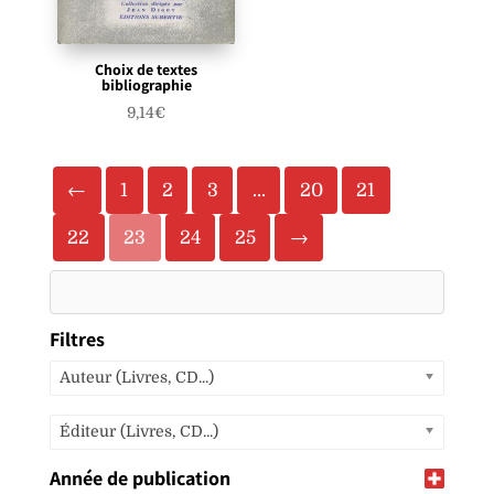
Choix de textes
bibliographie
9,14
€
←
1
2
3
…
20
21
22
23
24
25
→
Filtres
Auteur (Livres, CD...)
Éditeur (Livres, CD...)
Année de publication