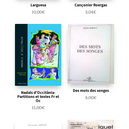
Larguesa
Cançonier Roergas
10,00
€
3,04
€
Des mots des songes
Nadals d’Occitània-
Partitions et textes Fr et
8,00
€
Oc
15,00
€