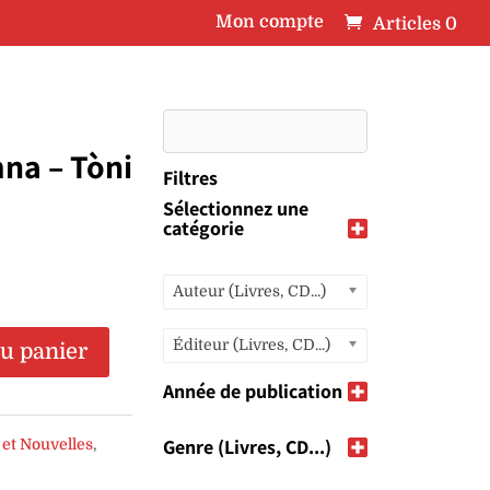
Mon compte
Articles 0
na – Tòni
Filtres
Sélectionnez une
catégorie
Auteur (Livres, CD...)
Éditeur (Livres, CD...)
au panier
Année de publication
Genre (Livres, CD...)
 et Nouvelles
,