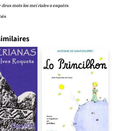
 deus mots los mei riales o esquèrs.
nés
imilaires