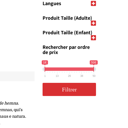
Langues
Produit Taille (Adulte)
Produit Taille (Enfant)
Rechercher par ordre
de prix
1€
50€
1
13
26
38
50
Filtrer
de hemna
.
emnas, qui’s
maus e natura.
.