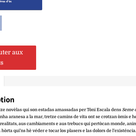
Tòni
Escala
uter aux
ts
ption
tze novèlas qui son estadas amassadas per Tòni Escala dens
Seme 
ha aranesa a la mar, tretze camins de vita ont se crotzan òmis e h
 realitats, aus cambiaments e aus trebucs qui pertòcan monde, ani
 hòrta qui’ns hè véder e tocar los plasers e las dolors de l’existéncia