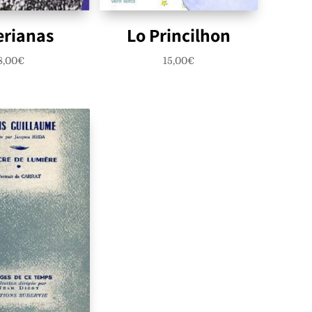
erianas
Lo Princilhon
8,00
€
15,00
€