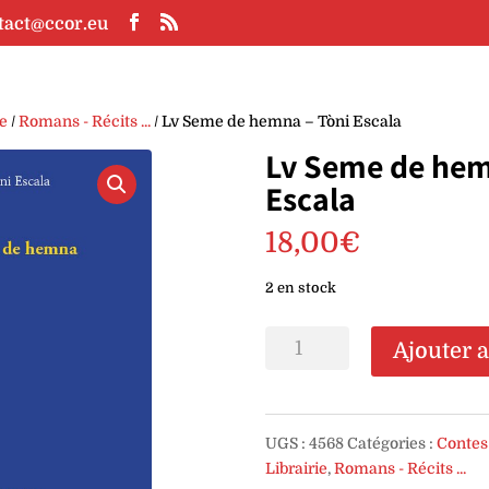
tact@ccor.eu
ie
/
Romans - Récits ...
/ Lv Seme de hemna – Tòni Escala
Lv Seme de hem
Escala
18,00
€
2 en stock
quantité
Ajouter 
de
Lv
Seme
de
UGS :
4568
Catégories :
Contes
hemna
Librairie
,
Romans - Récits ...
-