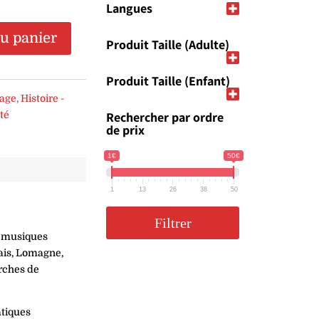
Langues
au panier
Produit Taille (Adulte)
Produit Taille (Enfant)
tage
,
Histoire -
té
Rechercher par ordre
de prix
1€
50€
1
13
26
38
50
Filtrer
s musiques
gais, Lomagne,
rches de
atiques