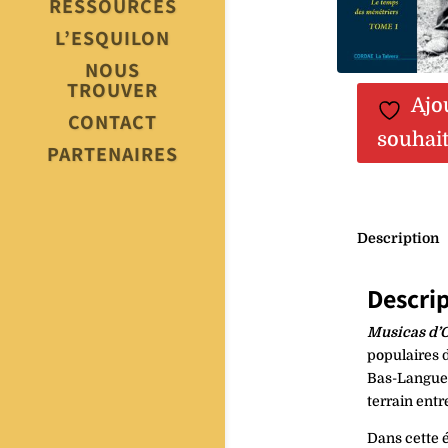
RESSOURCES
L’ESQUILON
NOUS
TROUVER
Ajo
CONTACT
souhai
PARTENAIRES
Description
Descri
Musicas d’O
populaires 
Bas-Langued
terrain entr
Dans cette 