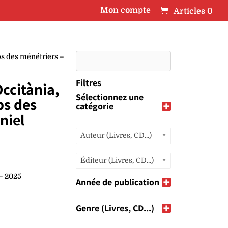
Mon compte
Articles 0
ps des ménétriers –
Filtres
Occitània,
Sélectionnez une
ps des
catégorie
niel
Auteur (Livres, CD...)
Éditeur (Livres, CD...)
– 2025
Année de publication
Genre (Livres, CD...)