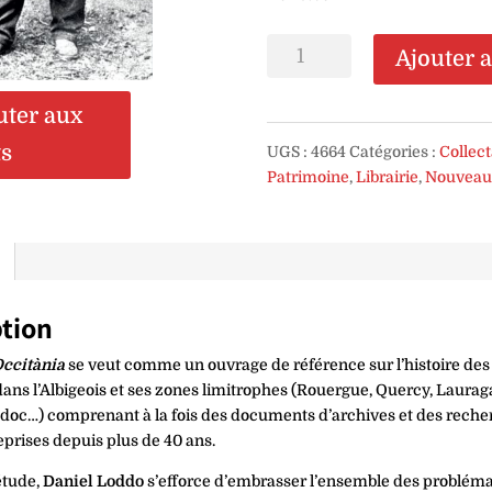
quantité
Ajouter 
de
Lv
uter aux
-
Musicas
ts
UGS :
4664
Catégories :
Collec
d'Occitània,
Patrimoine
,
Librairie
,
Nouveau
tome
1
:
Le
temps
ption
des
ménétriers
ccitània
se veut comme un ouvrage de référence sur l’histoire de
-
dans l’Albigeois et ses zones limitrophes (Rouergue, Quercy, Laura
Daniel
oc…) comprenant à la fois des documents d’archives et des reche
Loddo
eprises depuis plus de 40 ans.
étude,
Daniel Loddo
s’efforce d’embrasser l’ensemble des problém