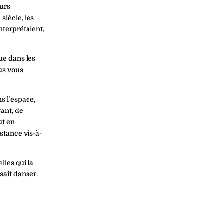
eurs
siècle, les
nterprétaient,
ue dans les
us vous
ns l’espace,
ant, de
ut en
istance vis-à-
lles qui la
isait danser.