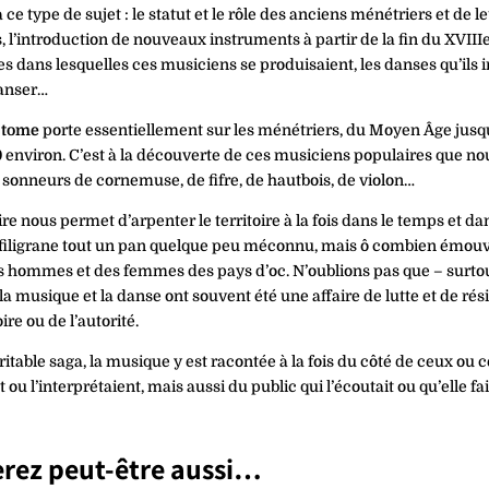
 ce type de sujet : le statut et le rôle des anciens ménétriers et de l
 l’introduction de nouveaux instruments à partir de la fin du XVIIIe 
s dans lesquelles ces musiciens se produisaient, les danses qu’ils i
danser…
 tome
porte essentiellement sur les ménétriers, du Moyen Âge jusq
 environ. C’est à la découverte de ces musiciens populaires que no
 sonneurs de cornemuse, de fifre, de hautbois, de violon…
ire nous permet d’arpenter le territoire à la fois dans le temps et da
 filigrane tout un pan quelque peu méconnu, mais ô combien émouv
des hommes et des femmes des pays d’oc. N’oublions pas que – surto
la musique et la danse ont souvent été une affaire de lutte et de rés
oire ou de l’autorité.
ritable saga, la musique y est racontée à la fois du côté de ceux ou ce
 ou l’interprétaient, mais aussi du public qui l’écoutait ou qu’elle fa
rez peut-être aussi…