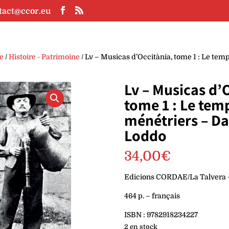
tact@ccor.eu
ie
/
Histoire - Patrimoine
/ Lv – Musicas d’Occitània, tome 1 : Le tem
Lv – Musicas d’
tome 1 : Le tem
ménétriers – Da
Loddo
34,00
€
Edicions CORDAE/La Talvera 
464 p. – français
ISBN : 9782918234227
2 en stock