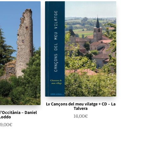
Lv Cançons del meu vilatge + CD – La
Talvera
d’Occitània – Daniel
16,00
€
Loddo
9,00
€