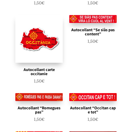
1,50
€
1,50
€
Autocollant “Se siàs pas
content”
1,50
€
Autocollant carte
occitanie
1,50
€
Autocollant “Romegues
Autocollant “Occitan cap
pas”
e tot”
1,50
€
1,50
€