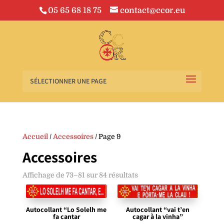
05 65 68 18 75
contact@ccor.eu
SÉLECTIONNER UNE PAGE
Accueil
/
Accessoires
/ Page 9
Accessoires
Affichage de 73–81 sur 84 résultats
Autocollant “Lo Solelh me
Autocollant “vai t’en
fa cantar
cagar à la vinha”