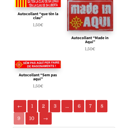
Autocollant “que tèn la
clau”
1,50
€
Autocollant “Made in
Aqui”
1,50
€
Autocollant “Sem pas
aqui”
1,50
€
←
1
2
3
…
6
7
8
9
10
→